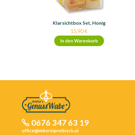
Klarsichtbox Set, Honig
15,90
€
In den Warenkorb
0676 347 63 19
office@imkereipreibisch.at