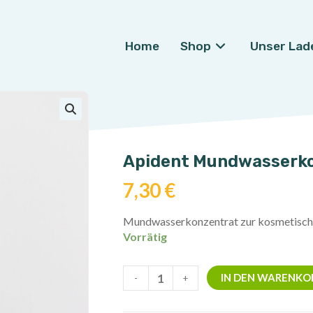
Home
Shop
Unser Lad
🔍
Apident Mundwasserkon
7,30
€
Mundwasserkonzentrat zur kosmetisch
Vorrätig
Apident
IN DEN WARENKO
-
+
Mundwasserkonzentrat
mit