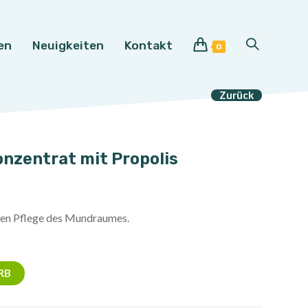
en
Neuigkeiten
Kontakt
Website-
0
Suche
Zurück
umschalten
zentrat mit Propolis
en Pflege des Mundraumes.
RB