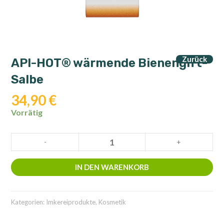
Zurück
API-HOT® wärmende Bienengift-
Salbe
34,90
€
Vorrätig
API-
-
+
HOT®
wärmende
IN DEN WARENKORB
Bienengift-
Salbe
Menge
Kategorien:
Imkereiprodukte
,
Kosmetik