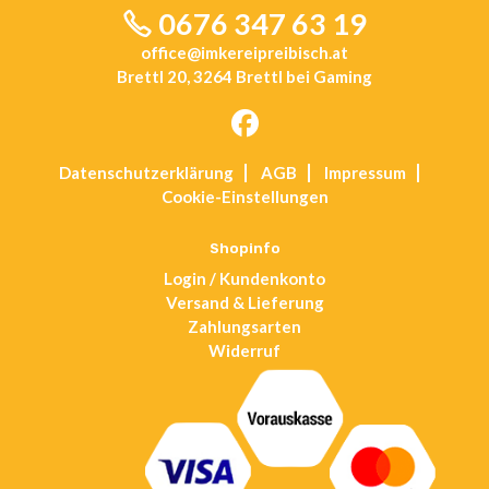
0676 347 63 19
office@imkereipreibisch.at
Brettl 20, 3264 Brettl bei Gaming
Opens
Datenschutz­erklärung
AGB
Impressum
in
Cookie-Einstellungen
a
new
tab
Shopinfo
Login / Kundenkonto
Versand & Lieferung
Zahlungsarten
Widerruf